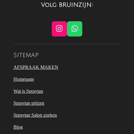
n
e
n
Volg BRUINZIJN:
I
W
n
h
s
a
t
t
Sitemap
a
s
g
A
AFSPRAAK MAKEN
r
p
Homepage
a
p
m
Wat is Spraytan
Spraytan prijzen
Spraytan Salon zoeken
Blog