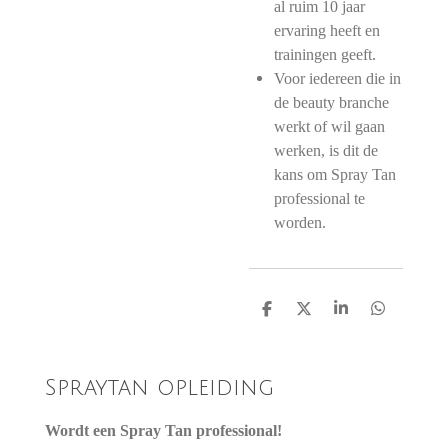
al ruim 10 jaar
ervaring heeft en
trainingen geeft.
Voor iedereen die in
de beauty branche
werkt of wil gaan
werken, is dit de
kans om Spray Tan
professional te
worden.
D
D
S
D
e
e
h
e
l
e
a
l
e
l
r
e
n
e
n
Spraytan opleiding
Wordt een Spray Tan professional!