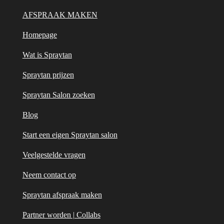
a
s
g
A
AFSPRAAK MAKEN
r
p
Homepage
a
p
m
Wat is Spraytan
Spraytan prijzen
Spraytan Salon zoeken
Blog
Start een eigen Spraytan salon
Veelgestelde vragen
Neem contact op
Spraytan afspraak maken
Partner worden | Collabs