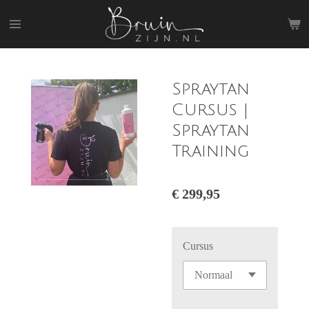
Ga
direct
naar
de
hoofdinhoud
Spraytan
Cursus |
Spraytan
Training
€ 299,95
Cursus