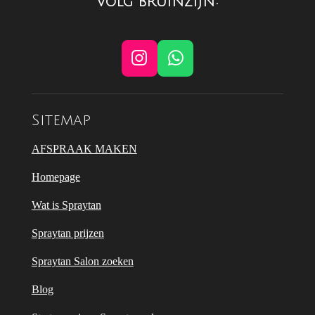
Volg BRUINZIJN:
I
W
n
h
s
a
t
t
Sitemap
a
s
g
A
AFSPRAAK MAKEN
r
p
Homepage
a
p
m
Wat is Spraytan
Spraytan prijzen
Spraytan Salon zoeken
Blog