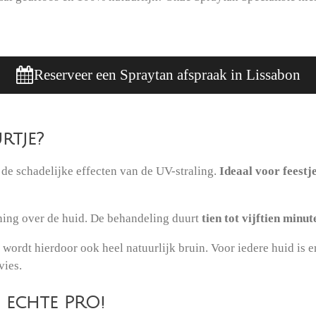
Reserveer een Spraytan afspraak in Lissabon
rtje?
de schadelijke effecten van de UV-straling.
Ideaal voor feestj
nning over de huid. De behandeling duurt
tien tot vijftien minut
wordt hierdoor ook heel natuurlijk bruin. Voor iedere huid is 
vies.
n echte PRO!