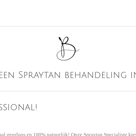
 een Spraytan behandeling i
ssional!
aal geurloos en 100% natuurlijk!
Onze Spraytan
Specialiste kie