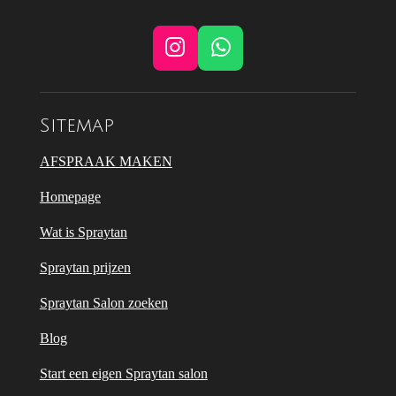
I
W
n
h
s
a
t
t
Sitemap
a
s
g
A
AFSPRAAK MAKEN
r
p
Homepage
a
p
m
Wat is Spraytan
Spraytan prijzen
Spraytan Salon zoeken
Blog
Start een eigen Spraytan salon