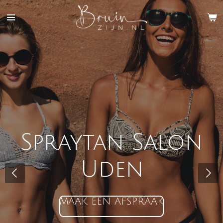
Ga
direct
naar
de
hoofdinhoud
Spraytan Salon
Uden
MAAK EEN AFSPRAAK