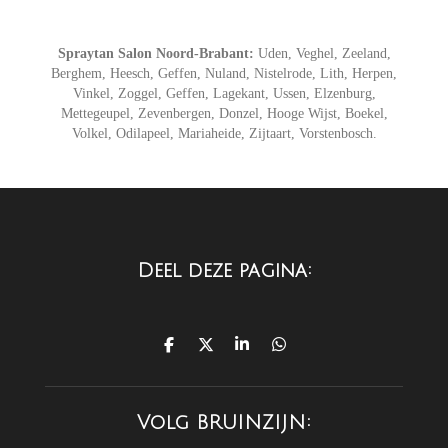
Spraytan Salon Noord-Brabant:
Uden, Veghel, Zeeland,
Berghem, Heesch, Geffen, Nuland, Nistelrode, Lith, Herpen,
Vinkel, Zoggel, Geffen, Lagekant, Ussen, Elzenburg,
Mettegeupel, Zevenbergen, Donzel, Hooge Wijst, Boekel,
Volkel, Odilapeel, Mariaheide, Zijtaart, Vorstenbosch.
Deel deze pagina:
D
D
S
D
e
e
h
e
l
e
a
l
e
l
r
e
n
e
n
Volg BRUINZIJN: