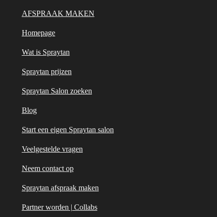
a
s
g
A
AFSPRAAK MAKEN
r
p
Homepage
a
p
m
Wat is Spraytan
Spraytan prijzen
Spraytan Salon zoeken
Blog
Start een eigen Spraytan salon
Veelgestelde vragen
Neem contact op
Spraytan afspraak maken
Partner worden | Collabs