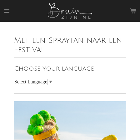
Ga
direct
naar
de
hoofdinhoud
Met een Spraytan naar een
Festival
Choose your language
Select Language
▼