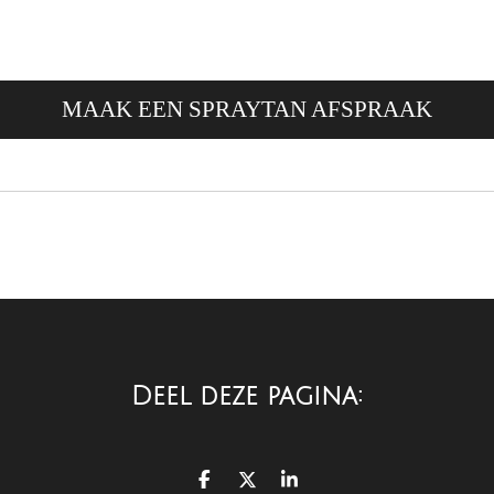
MAAK EEN SPRAYTAN AFSPRAAK
Deel deze pagina:
D
D
S