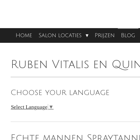
Ga
direct
naar
de
Home
Salon locaties
Prijzen
Blog
hoofdinhoud
Ruben Vitalis en Qui
Choose your language
Select Language
▼
Echte mannen Spraytann