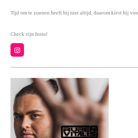
Tijd om te zonnen heeft hij niet altijd, daarom kiest hij v
Check zijn Insta!
I
n
s
t
a
g
r
a
m