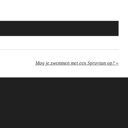
Mag je zwemmen met een Spraytan op?
»