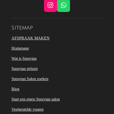
I
W
n
h
s
a
t
t
Sitemap
a
s
g
A
AFSPRAAK MAKEN
r
p
Homepage
a
p
m
Wat is Spraytan
Spraytan prijzen
Spraytan Salon zoeken
Blog
Start een eigen Spraytan salon
Veelgestelde vragen